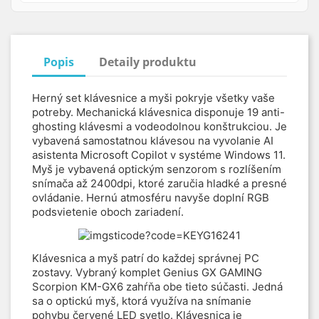
Pokiaľ všetko zrátam Diagnostiku+Upgrade s robotou, tak cena bola
veľmi priateľná
Popis
Detaily produktu
Herný set klávesnice a myši pokryje všetky vaše
potreby. Mechanická klávesnica disponuje 19 anti-
ghosting klávesmi a vodeodolnou konštrukciou. Je
vybavená samostatnou klávesou na vyvolanie AI
asistenta Microsoft Copilot v systéme Windows 11.
Myš je vybavená optickým senzorom s rozlíšením
snímača až 2400dpi, ktoré zaručia hladké a presné
ovládanie. Hernú atmosféru navyše doplní RGB
podsvietenie oboch zariadení.
Klávesnica a myš patrí do každej správnej PC
zostavy. Vybraný komplet Genius GX GAMING
Scorpion KM-GX6 zahŕňa obe tieto súčasti. Jedná
sa o optickú myš, ktorá využíva na snímanie
pohybu červené LED svetlo. Klávesnica je