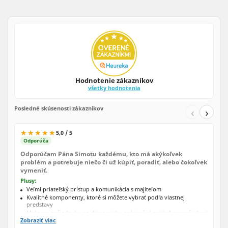
Hodnotenie zákazníkov
všetky hodnotenia
Posledné skúsenosti zákazníkov
‹
›
★★★★★
★★★★★
5,0 / 5
Odporúča
Odporúčam Pána Simotu každému, kto má akýkoľvek
problém a potrebuje niečo či už kúpiť, poradiť, alebo čokoľvek
vymeniť.
Plusy:
Veľmi priateľský prístup a komunikácia s majiteľom
Kvalitné komponenty, ktoré si môžete vybrať podľa vlastnej
predstavy
Mal som požiadavku na diagnostiku za ktorú si majiteľ nevypýtal ani
cent navyše, po upgrade bol problém aktivovať pôvodný windows,
Zobraziť viac
ktorý som používal a dostal som nový prakticky zadarmo