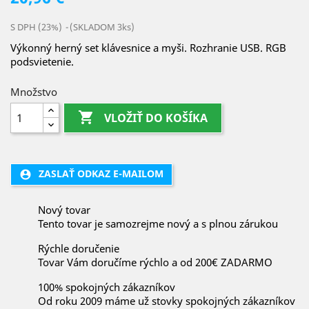
S DPH (23%)
(SKLADOM 3ks)
Výkonný herný set klávesnice a myši. Rozhranie USB. RGB
podsvietenie.
Množstvo

VLOŽIŤ DO KOŠÍKA
ZASLAŤ ODKAZ E-MAILOM
account_circle
Nový tovar
Tento tovar je samozrejme nový a s plnou zárukou
Rýchle doručenie
Tovar Vám doručíme rýchlo a od 200€ ZADARMO
100% spokojných zákazníkov
Od roku 2009 máme už stovky spokojných zákazníkov