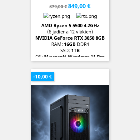
849,00 €
Základná
Cena
879,00 €
cena
AMD Ryzen 5 5500 4.2
GH
z
(6 jadier a 12 vlákien)
NVIDIA GeForce RTX 3050 8
G
B
RAM:
16GB
DDR4
SSD:
1TB
OS:
Microsoft Windows 11 Pro
SKLADOM (2 kusy)
-10,00 €