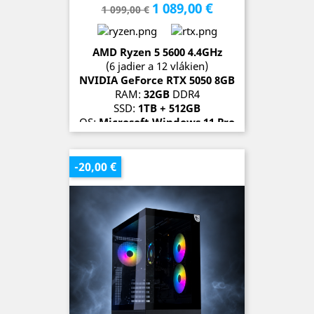
1 089,00 €
Základná
Cena
1 099,00 €
cena
AMD Ryzen 5 5600 4.4
GH
z
(6 jadier a 12 vlákien)
NVIDIA GeForce RTX 5050
8G
B
RAM:
32GB
DDR4
SSD:
1TB + 512GB
OS:
Microsoft Windows 11 Pro
SKLADOM (3 kusy)
-20,00 €