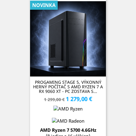
NOVINKA
PROGAMING STAGE 5, VÝKONNÝ
HERNÝ POČÍTAČ S AMD RYZEN 7 A
RX 9060 XT - PC ZOSTAVA S...
1 279,00 €
Základná
Cena
1 299,00 €
cena
AMD Ryzen 7 5700
4.6
GH
z