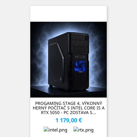
SKLADOM (3 kusy)
PROGAMING STAGE 4, VÝKONNÝ
HERNÝ POČÍTAČ S INTEL CORE I5 A
RTX 5050 - PC ZOSTAVA S...
1 179,00 €
Cena