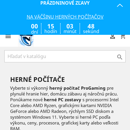
PRÁZDNINOVÉ ZĽAVY
NA VÄČŠINU HERNÝCH POČÍTAČOV
00
15
03
46
hodín
minút
sekúnd
dní
shopping_cart



HERNÉ POČÍTAČE
Vyberte si výkonný
herný počítač ProGaming
pre
plynulé hranie hier, domácu zábavu aj náročnú prácu.
Ponúkame nové
herné PC zostavy
s procesormi Intel
Core alebo AMD Ryzen, grafickými kartami NVIDIA
GeForce alebo AMD Radeon, rýchlym SSD diskom a
systémom Windows 11. Vyberte si herné PC podľa
výkonu, ceny, procesora, grafickej karty alebo veľkosti
RAM.