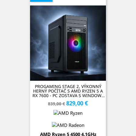
PROGAMING STAGE 2, VÝKONNÝ
HERNÝ POČÍTAČ S AMD RYZEN 5 A
RX 7600 - PC ZOSTAVA S WINDOWS
11
829,00 €
Základná
Cena
839,00 €
cena
AMD Ryzen 5 4500 4.1GHz