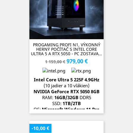
PROGAMING PROFI N1, VÝKONNÝ
HERNÝ POČÍTAČ S INTEL CORE
ULTRA 5 A RTX 5050 - PC ZOSTAVA...
979,00 €
Základná
Cena
1 159,00 €
cena
Intel Core Ultra 5 225F 4.9GHz
(10 jadier a 10 vlákien)
NVIDIA GeForce RTX 5050 8GB
RAM:
16GB/32GB
DDR5
SSD:
1TB/2TB
OS:
Microsoft Windows 11 Pro
SKLADOM (1 kus)
-10,00 €