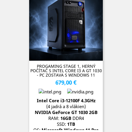
PROGAMING STAGE 1, HERNÝ
POČÍTAČ S INTEL CORE I3 A GT 1030
- PC ZOSTAVA S WINDOWS 11
679,00 €
Cena
Intel Core i3-12100F 4.3GHz
(4 jadrá a 8 vlákien)
NVIDIA GeForce GT 1030 2GB
RAM:
16GB
DDR4
SSD:
1TB
OS:
Microsoft Windows 11 Pro