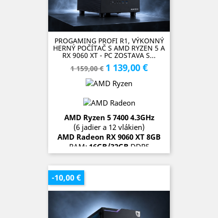
PROGAMING PROFI R1, VÝKONNÝ
HERNÝ POČÍTAČ S AMD RYZEN 5 A
RX 9060 XT - PC ZOSTAVA S...
1 139,00 €
Základná
Cena
1 159,00 €
cena
AMD Ryzen 5 7400 4.3GHz
(6 jadier a 12 vlákien)
AMD Radeon RX 9060 XT 8GB
RAM:
16GB/32GB
DDR5
SSD:
1TB/2TB
OS:
Microsoft Windows 11 Pro
-10,00 €
SKLADOM (1 kus)