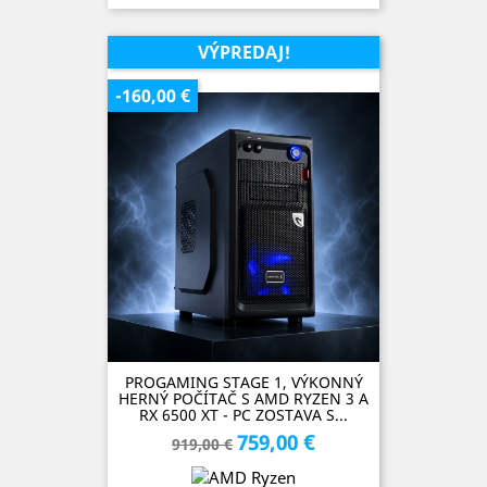
SKLADOM (1 kus)
VÝPREDAJ!
-160,00 €
PROGAMING STAGE 1, VÝKONNÝ
HERNÝ POČÍTAČ S AMD RYZEN 3 A
RX 6500 XT - PC ZOSTAVA S...
759,00 €
Základná
Cena
919,00 €
cena