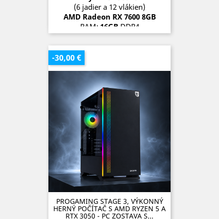
(6 jadier a 12 vlákien)
AMD Radeon
RX 7600 8
GB
RAM:
16GB
DDR4
SSD:
1TB
OS:
Microsoft Windows 11 Pro
-30,00 €
SKLADOM (1 kus)
PROGAMING STAGE 3, VÝKONNÝ
HERNÝ POČÍTAČ S AMD RYZEN 5 A
RTX 3050 - PC ZOSTAVA S...