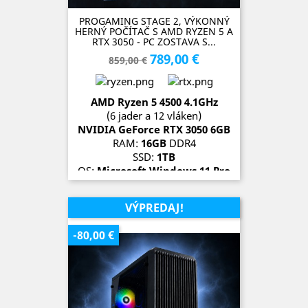
PROGAMING STAGE 2, VÝKONNÝ
HERNÝ POČÍTAČ S AMD RYZEN 5 A
RTX 3050 - PC ZOSTAVA S...
789,00 €
Základná
Cena
859,00 €
cena
AMD Ryzen 5 4500 4.1GHz
(6 jader a 12 vláken)
NVIDIA GeForce RTX 3050 6GB
RAM:
16GB
DDR4
SSD:
1TB
OS:
Microsoft Windows 11 Pro
SKLADOM (1 kus)
VÝPREDAJ!
-80,00 €