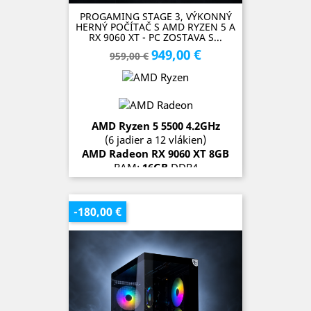
PROGAMING STAGE 3, VÝKONNÝ
HERNÝ POČÍTAČ S AMD RYZEN 5 A
RX 9060 XT - PC ZOSTAVA S...
949,00 €
Základná
Cena
959,00 €
cena
AMD Ryzen 5 5500 4.2
GH
z
(6 jadier a 12 vlákien)
AMD Radeon RX 9060 XT 8G
B
RAM:
16GB
DDR4
SSD:
1TB
OS:
Microsoft Windows 11 Pro
-180,00 €
SKLADOM (3 kusy)