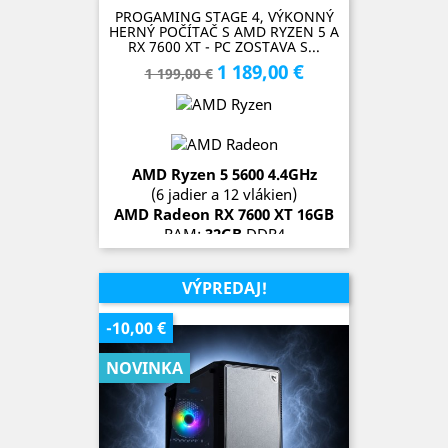
PROGAMING STAGE 4, VÝKONNÝ
HERNÝ POČÍTAČ S AMD RYZEN 5 A
RX 7600 XT - PC ZOSTAVA S...
1 189,00 €
Základná
Cena
1 199,00 €
cena
AMD Ryzen 5 5600 4.4
GH
z
(6 jadier a 12 vlákien)
AMD Radeon RX 7600 XT 16G
B
RAM:
32GB
DDR4
SSD:
1TB + 512GB
OS:
Microsoft Windows 11 Pro
VÝPREDAJ!
SKLADOM (1 kus)
-10,00 €
NOVINKA