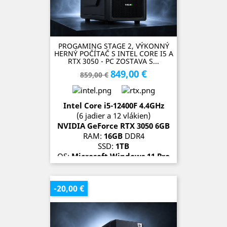
PROGAMING STAGE 2, VÝKONNÝ
HERNÝ POČÍTAČ S INTEL CORE I5 A
RTX 3050 - PC ZOSTAVA S...
849,00 €
Základná
Cena
859,00 €
cena
Intel Core i5-12400F 4.4GH
z
(6 jadier a 12 vlákien)
NVIDIA GeForce RTX 3050 6
GB
RAM:
16GB
DDR4
SSD:
1TB
OS:
Microsoft Windows 11 Pro
SKLADOM (2 kusy)
-20,00 €