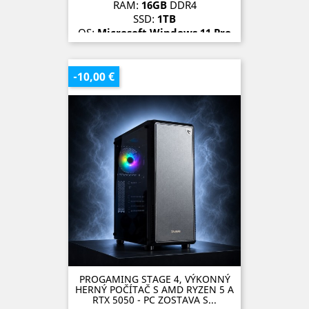
RAM:
16GB
DDR4
SSD:
1TB
OS:
Microsoft Windows 11 Pro
SKLADOM (3 kusy)
-10,00 €
PROGAMING STAGE 4, VÝKONNÝ
HERNÝ POČÍTAČ S AMD RYZEN 5 A
RTX 5050 - PC ZOSTAVA S...