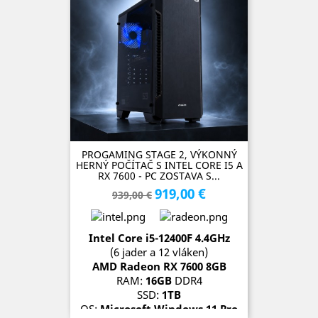
PROGAMING STAGE 2, VÝKONNÝ
HERNÝ POČÍTAČ S INTEL CORE I5 A
RX 7600 - PC ZOSTAVA S...
919,00 €
Základná
Cena
939,00 €
cena
Intel Core i5-12400F 4.4GH
z
(6 jader a 12 vláken)
AMD Radeon
RX 7600 8
GB
RAM:
16GB
DDR4
SSD:
1TB
OS:
Microsoft Windows 11 Pro