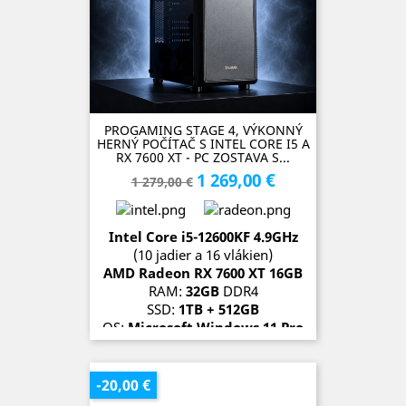
PROGAMING STAGE 4, VÝKONNÝ
HERNÝ POČÍTAČ S INTEL CORE I5 A
RX 7600 XT - PC ZOSTAVA S...
1 269,00 €
Základná
Cena
1 279,00 €
cena
Intel Core i5-12600KF 4.9
GH
z
(10 jadier a 16 vlákien)
AMD Radeon RX 7600 XT 16G
B
RAM:
32GB
DDR4
SSD:
1TB + 512GB
OS:
Microsoft Windows 11 Pro
SKLADOM (1 kus)
-20,00 €