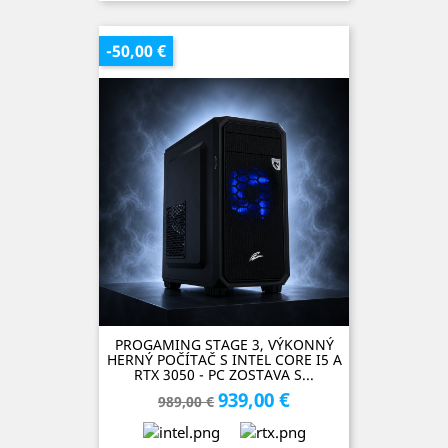
SKLADOM (1 kus)
-50,00 €
PROGAMING STAGE 3, VÝKONNÝ
HERNÝ POČÍTAČ S INTEL CORE I5 A
RTX 3050 - PC ZOSTAVA S...
939,00 €
Základná
Cena
989,00 €
cena