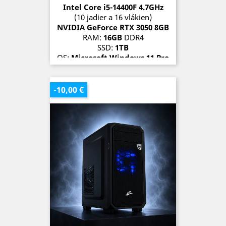
Intel Core i5-14400F 4.7
GH
z
(10 jadier a 16 vlákien)
NVIDIA GeForce RTX 3050 8
G
B
RAM:
16GB
DDR4
SSD:
1TB
OS:
Microsoft Windows 11 Pro
SKLADOM (3 kusy)
-10,00 €