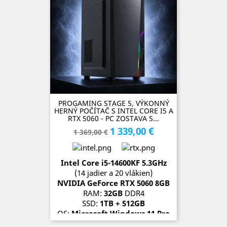
PROGAMING STAGE 5, VÝKONNÝ
HERNÝ POČÍTAČ S INTEL CORE I5 A
RTX 5060 - PC ZOSTAVA S...
1 339,00 €
Základná
Cena
1 369,00 €
cena
Intel Core i5-14600KF 5.3
GH
z
(14 jadier a 20 vlákien)
NVIDIA GeForce RTX 5060 8
G
B
RAM:
32GB
DDR4
SSD:
1TB + 512GB
OS:
Microsoft Windows 11 Pro