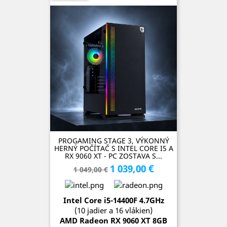
PROGAMING STAGE 3, VÝKONNÝ
HERNÝ POČÍTAČ S INTEL CORE I5 A
RX 9060 XT - PC ZOSTAVA S...
1 039,00 €
Základná
Cena
1 049,00 €
cena
Intel Core i5-14400F 4.7
GH
z
(10 jadier a 16 vlákien)
AMD Radeon RX 9060 XT 8G
B