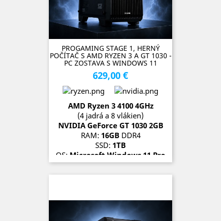
PROGAMING STAGE 1, HERNÝ
POČÍTAČ S AMD RYZEN 3 A GT 1030 -
PC ZOSTAVA S WINDOWS 11
629,00 €
Cena
A
MD Ryzen 3 4100 4GHz
(4 jadrá a 8 vlákien)
NVIDIA GeForce GT 1030 2GB
RAM:
16GB
DDR4
SSD:
1TB
OS:
Microsoft Windows 11 Pro
SKLADOM (1 kus)