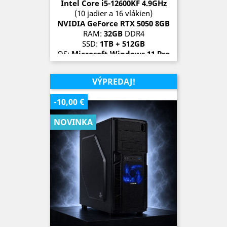
Intel Core i5-12600KF 4.9
GH
z
(10 jadier a 16 vlákien)
NVIDIA GeForce RTX 5050
8G
B
RAM:
32GB
DDR4
SSD:
1TB + 512GB
OS:
Microsoft Windows 11 Pro
SKLADOM (3 kusy)
VÝPREDAJ!
-10,00 €
NOVINKA