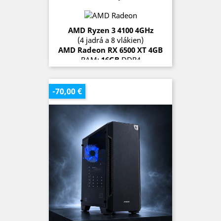
A
MD Ryzen 3 4100 4GHz
(4 jadrá a 8 vlákien)
AMD Radeon RX 6500 XT 4GB
RAM:
16GB
DDR4
SSD:
1TB
OS:
Microsoft Windows 11 Pro
-70,00 €
SKLADOM (1 kus)