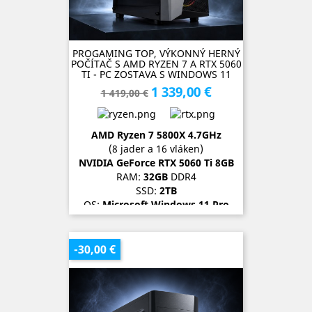
PROGAMING TOP, VÝKONNÝ HERNÝ
POČÍTAČ S AMD RYZEN 7 A RTX 5060
TI - PC ZOSTAVA S WINDOWS 11
1 339,00 €
Základná
Cena
1 419,00 €
cena
AMD Ryzen 7 5800X 4.7
GH
z
(8 jader a 16 vláken)
NVIDIA GeForce RTX 5060 Ti
8GB
RAM:
32GB
DDR4
SSD:
2TB
OS:
Microsoft Windows 11 Pro
SKLADOM (1 kus)
-30,00 €