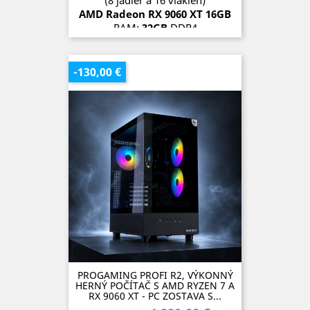
(8 jadier a 16 vlákien)
AMD Radeon RX 9060 XT
16G
B
RAM:
32GB
DDR4
SSD:
1TB + 512GB
OS:
Microsoft Windows 11 Pro
-130,00 €
SKLADOM (1 kus)
PROGAMING PROFI R2, VÝKONNÝ
HERNÝ POČÍTAČ S AMD RYZEN 7 A
RX 9060 XT - PC ZOSTAVA S...