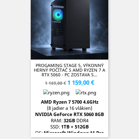
PROGAMING STAGE 5, VÝKONNÝ
HERNÝ POČÍTAČ S AMD RYZEN 7 A
RTX 5060 - PC ZOSTAVA S...
1 159,00 €
Základná
Cena
1 169,00 €
cena
AMD Ryzen 7 5700
4.6
GH
z
(8 jadier a 16 vlákien)
NVIDIA GeForce RTX 5060 8
G
B
RAM:
32GB
DDR4
SSD:
1TB + 512GB
OS:
Microsoft Windows 11 Pro