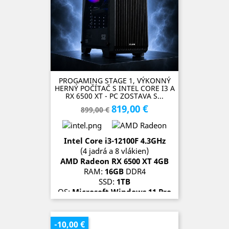
PROGAMING STAGE 1, VÝKONNÝ
HERNÝ POČÍTAČ S INTEL CORE I3 A
RX 6500 XT - PC ZOSTAVA S...
819,00 €
Základná
Cena
899,00 €
cena
Intel Core i3-12100F 4.3GHz
(4 jadrá a 8 vlákien)
AMD Radeon RX 6500 XT 4GB
RAM:
16GB
DDR4
SSD:
1TB
OS:
Microsoft Windows 11 Pro
SKLADOM (1 kus)
-10,00 €