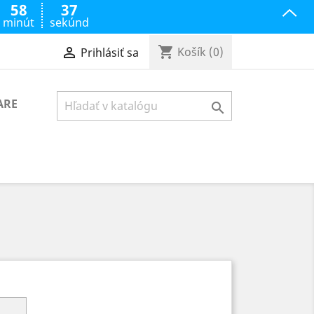
58
36
minút
sekúnd
shopping_cart

Košík
(0)
Prihlásiť sa
ARE
