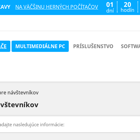
01
20
ĽAVY
NA VÄČŠINU HERNÝCH POČÍTAČOV
hodín
dní
AČE
MULTIMEDIÁLNE PC
PRÍSLUŠENSTVO
SOFTW
pre návštevníkov
ávštevníkov
dajte nasledujúce informácie: