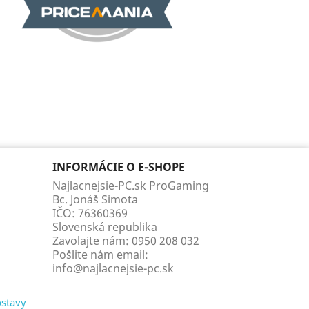
INFORMÁCIE O E-SHOPE
Najlacnejsie-PC.sk ProGaming
Bc. Jonáš Simota
IČO: 76360369
Slovenská republika
Zavolajte nám:
0950 208 032
Pošlite nám email:
info@najlacnejsie-pc.sk
ostavy