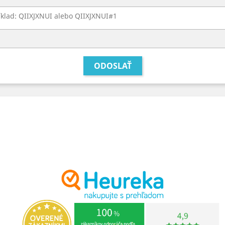
klad: QIIXJXNUI alebo QIIXJXNUI#1
ODOSLAŤ